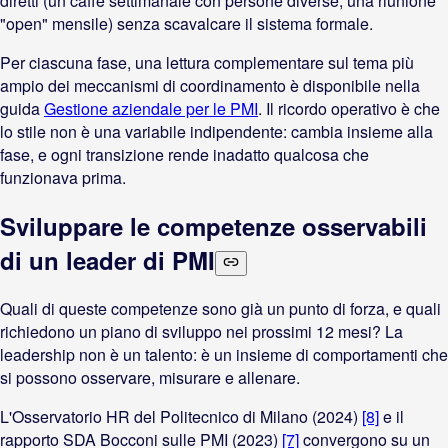
diretti (un caffè settimanale con persone diverse, una riunione
"open" mensile) senza scavalcare il sistema formale.
Per ciascuna fase, una lettura complementare sul tema più
ampio dei meccanismi di coordinamento è disponibile nella
guida
Gestione aziendale per le PMI
. Il ricordo operativo è che
lo stile non è una variabile indipendente: cambia insieme alla
fase, e ogni transizione rende inadatto qualcosa che
funzionava prima.
Sviluppare le competenze osservabili
di un leader di PMI
Quali di queste competenze sono già un punto di forza, e quali
richiedono un piano di sviluppo nei prossimi 12 mesi? La
leadership non è un talento: è un insieme di comportamenti che
si possono osservare, misurare e allenare.
L'Osservatorio HR del Politecnico di Milano (2024)
[8]
e il
rapporto SDA Bocconi sulle PMI (2023)
[7]
convergono su un