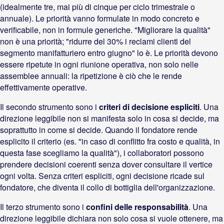
(idealmente tre, mai più di cinque per ciclo trimestrale o
annuale). Le priorità vanno formulate in modo concreto e
verificabile, non in formule generiche. "Migliorare la qualità"
non è una priorità; "ridurre del 30% i reclami clienti del
segmento manifatturiero entro giugno" lo è. Le priorità devono
essere ripetute in ogni riunione operativa, non solo nelle
assemblee annuali: la ripetizione è ciò che le rende
effettivamente operative.
Il secondo strumento sono i
criteri di decisione espliciti
. Una
direzione leggibile non si manifesta solo in cosa si decide, ma
soprattutto in come si decide. Quando il fondatore rende
esplicito il criterio (es. "in caso di conflitto fra costo e qualità, in
questa fase scegliamo la qualità"), i collaboratori possono
prendere decisioni coerenti senza dover consultare il vertice
ogni volta. Senza criteri espliciti, ogni decisione ricade sul
fondatore, che diventa il collo di bottiglia dell'organizzazione.
Il terzo strumento sono i
confini delle responsabilità
. Una
direzione leggibile dichiara non solo cosa si vuole ottenere, ma