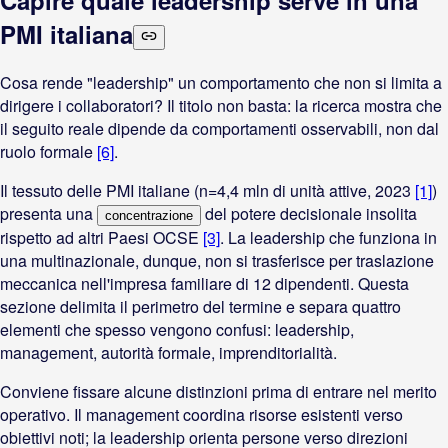
Capire quale leadership serve in una
PMI italiana
Cosa rende "leadership" un comportamento che non si limita a
dirigere i collaboratori? Il titolo non basta: la ricerca mostra che
il seguito reale dipende da comportamenti osservabili, non dal
ruolo formale
[6]
.
Il tessuto delle PMI italiane (n=4,4 mln di unità attive, 2023
[1]
)
presenta una
del potere decisionale insolita
concentrazione
rispetto ad altri Paesi OCSE
[3]
. La leadership che funziona in
una multinazionale, dunque, non si trasferisce per traslazione
meccanica nell'impresa familiare di 12 dipendenti. Questa
sezione delimita il perimetro del termine e separa quattro
elementi che spesso vengono confusi: leadership,
management, autorità formale, imprenditorialità.
Conviene fissare alcune distinzioni prima di entrare nel merito
operativo. Il management coordina risorse esistenti verso
obiettivi noti; la leadership orienta persone verso direzioni