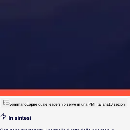
Sommario
Capire quale leadership serve in una PMI italiana
13
sezioni
In sintesi