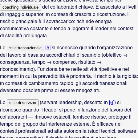
dei collaboratori chiave. È associato a livelli
coaching individuale
di ingaggio superiori in contesti di crescita o ricostruzione. Il
rischio principale è il sovraccarico: richiede energia
comunicativa costante e tende a logorare il leader nei contesti
di stabilità prolungata.
Lo
[5]
si riconosce quando l'organizzazione
stile transazionale
del lavoro si basa su accordi chiari di scambio (obiettivo →
conseguenza, tempo → compenso, risultato →
riconoscimento). Funziona bene nelle attività ripetitive e nei
momenti in cui la prevedibilità è prioritaria. Il rischio è la rigidità:
in contesti di cambiamento rapido, gli accordi transazionali
diventano obsoleti prima di essere rinegoziati.
Lo
(servant leadership, descritto in
[6]
) si
stile di servizio
riconosce quando il leader si pone in funzione del lavoro dei
collaboratori — rimuove ostacoli, fornisce risorse, protegge il
tempo del gruppo da interferenze esterne. È efficace nei
contesti professionali ad alta autonomia (studi tecnici, software
house, cooperative). Il rischio è la perdita di direzione