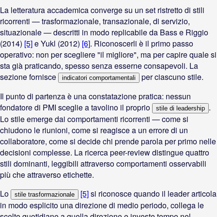
La letteratura accademica converge su un set ristretto di stili
ricorrenti — trasformazionale, transazionale, di servizio,
situazionale — descritti in modo replicabile da Bass e Riggio
(2014)
[5]
e Yukl (2012)
[6]
. Riconoscerli è il primo passo
operativo: non per scegliere "il migliore", ma per capire quale si
sta già praticando, spesso senza esserne consapevoli. La
sezione fornisce
per ciascuno stile.
indicatori comportamentali
Il punto di partenza è una constatazione pratica: nessun
fondatore di PMI sceglie a tavolino il proprio
.
stile di leadership
Lo stile emerge dai comportamenti ricorrenti — come si
chiudono le riunioni, come si reagisce a un errore di un
collaboratore, come si decide chi prende parola per primo nelle
decisioni complesse. La ricerca peer-review distingue quattro
stili dominanti, leggibili attraverso comportamenti osservabili
più che attraverso etichette.
Lo
[5]
si riconosce quando il leader articola
stile trasformazionale
in modo esplicito una direzione di medio periodo, collega le
scelte quotidiane a quella direzione e investe tempo nel