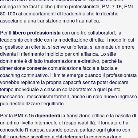
collega le tre fasi tipiche (libero professionista, PMI 7-15, PMI
80-100) ai comportamenti di leadership che le ricerche
associano a una transizione meno traumatica.
Per il
libero professionista
con uno-tre collaboratori, la
leadership coincide con la modellazione diretta: il modo in cui
si gestisce un cliente, si scrive un'offerta, si ammette un errore
diventa il riferimento implicito per chi affianca. Lo stile
dominante è di fatto trasformazionale-direttivo, perché la
dimensione consente comunicazione faccia a faccia e
coaching continuativo. Il limite emerge quando il professionista
vorrebbe replicare la propria capacità senza poter dedicare
tempo individuale a ciascun collaboratore: a quel punto,
mancando i meccanismi formali, anche un solo nuovo ingresso
può destabilizzare l'equilibrio.
Per la
PMI 7-15 dipendenti
la transizione critica è la nascita di
un primo livello intermedio di responsabilità. Il fondatore ha
conosciuto l'impresa quando poteva parlare ogni giorno con
tutti; ora deve scegliere a chi delegare la conversazione