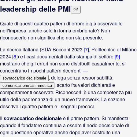
leadership delle PMI
Quale di questi quattro pattern di errore è già osservabile
nell'impresa, anche solo in forma embrionale? Non
riconoscerlo non significa che non sia presente.
La ricerca italiana (SDA Bocconi 2023
[7]
, Politecnico di Milano
2024
[8]
) e i casi documentati dalla stampa di settore
[9]
mostrano che gli errori non sono distribuiti casualmente: si
concentrano in pochi pattern ricorrenti —
, delega senza responsabilità,
sovraccarico decisionale
, scarto fra valori dichiarati e
comunicazione asimmetrica
comportamenti osservati. Riconoscerli è una competenza più
utile della padronanza di un nuovo framework. La sezione
descrive i quattro pattern e i segnali precoci.
Il
sovraccarico decisionale
è il primo pattern. Si manifesta
quando il fondatore continua a essere il nodo decisionale di
ogni questione operativa anche dopo aver costruito una