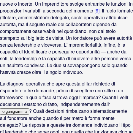
nuove o incerte. Un imprenditore svolge entrambe le funzioni in
proporzioni variabili a seconda del momento
[6]
. Il ruolo formale
(titolare, amministratore delegato, socio operativo) attribuisce
autorità, ma il seguito reale dei collaboratori dipende da
comportamenti osservabili nel quotidiano, non dal titolo
stampato sul biglietto da visita. Un fondatore può avere autorità
senza leadership e viceversa. L'imprenditorialità, infine, è la
capacità di identificare e perseguire opportunità — anche da
soli; la leadership è la capacità di muovere altre persone verso
un risultato condiviso. Le due si sovrappongono solo quando
l'attività cresce oltre il singolo individuo.
La diagnosi operativa che apre questa pillar richiede di
rispondere a tre domande, prima di scegliere uno stile o un
framework: in quale fase si trova oggi l'impresa? Quanti livelli
decisionali esistono di fatto, indipendentemente dall'
? Quali decisioni rimbalzano sistematicamente
organigramma
sul fondatore anche quando il perimetro è formalmente
delegato? Le risposte a queste tre domande individuano il tipo
di leadership che serve oggi, non quello che funzionava cinque