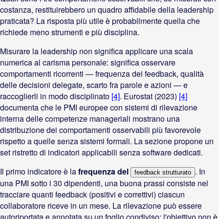
costanza, restituirebbero un quadro affidabile della leadership
praticata? La risposta più utile è probabilmente quella che
richiede meno strumenti e più disciplina.
Misurare la leadership non significa applicare una scala
numerica al carisma personale: significa osservare
comportamenti ricorrenti — frequenza dei feedback, qualità
delle decisioni delegate, scarto fra parole e azioni — e
raccoglierli in modo disciplinato
[4]
. Eurostat (2023)
[4]
documenta che le PMI europee con sistemi di rilevazione
interna delle competenze manageriali mostrano una
distribuzione dei comportamenti osservabili più favorevole
rispetto a quelle senza sistemi formali. La sezione propone un
set ristretto di indicatori applicabili senza software dedicati.
Il primo indicatore è la
frequenza del
. In
feedback strutturato
una PMI sotto i 30 dipendenti, una buona prassi consiste nel
tracciare quanti feedback (positivi e correttivi) ciascun
collaboratore riceve in un mese. La rilevazione può essere
autoriportata e annotata su un foglio condiviso: l'obiettivo non è