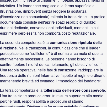
inspiegabili, richieste di chiarimenti ripetute, abbassamento di
iniziativa. Un leader che reagisce alla forma superficiale
(frustrazione, rimproveri) senza leggere la sostanza
(l'incertezza non comunicata) rallenta la transizione. La pratica
documentata consiste nell'aprire spazi espliciti di dubbio:
riunioni dedicate, conversazioni individuali, momenti in cui
esprimere perplessità non comporta costo reputazionale.
La seconda competenza è la
comunicazione ripetuta della
direzione
. Nelle transizioni, la comunicazione che il leader
percepisce come "sufficiente" è di norma circa metà di quella
effettivamente necessaria. Le persone hanno bisogno di
sentire ripetere i motivi del cambiamento, gli obiettivi e i confini.
Una regola operativa: nelle fasi di transizione, raddoppiare la
frequenza delle riunioni informative rispetto al regime ordinario,
mantenendo brevità ed evitando il "monologo del fondatore".
La terza competenza è la
tolleranza dell'errore consapevole
.
Una transizione produce errori in misura superiore alla media,
perché ruoli, responsabilità e procedure si stanno
riorganizzando. Distinguere fra errore evitabile (negligenza,