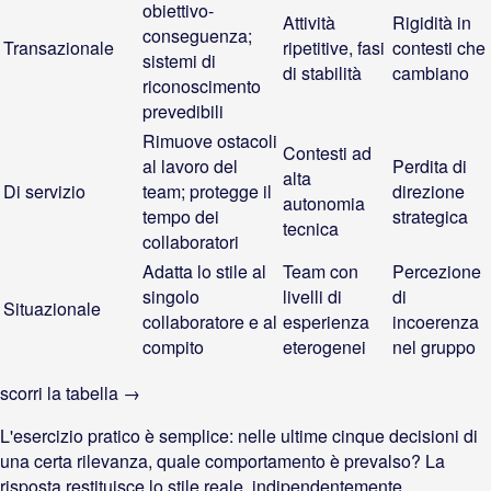
obiettivo-
Attività
Rigidità in
conseguenza;
Transazionale
ripetitive, fasi
contesti che
sistemi di
di stabilità
cambiano
riconoscimento
prevedibili
Rimuove ostacoli
Contesti ad
al lavoro del
Perdita di
alta
Di servizio
team; protegge il
direzione
autonomia
tempo dei
strategica
tecnica
collaboratori
Adatta lo stile al
Team con
Percezione
singolo
livelli di
di
Situazionale
collaboratore e al
esperienza
incoerenza
compito
eterogenei
nel gruppo
scorri la tabella →
L'esercizio pratico è semplice: nelle ultime cinque decisioni di
una certa rilevanza, quale comportamento è prevalso? La
risposta restituisce lo stile reale, indipendentemente