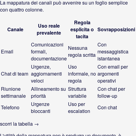
La mappatura dei canali può avvenire su un foglio semplice
con quattro colonne.
Regola
Uso reale
Canale
esplicita o
Sovrapposizioni
prevalente
tacita
Comunicazioni
Con
Nessuna
Email
formali,
messaggistica
regola scritta
documentazione
istantanea
Urgenze,
Uso
Con email per
Chat di team
aggiornamenti
informale, no
argomenti
veloci
regola
operativi
Riunione
Allineamento su
Struttura
Con chat per
settimanale
priorità
variabile
follow-up
Urgenze
Uso per
Telefono
Con chat
bloccanti
escalation
scorri la tabella →
L'utilità della mappatura non è produrre un documento, è