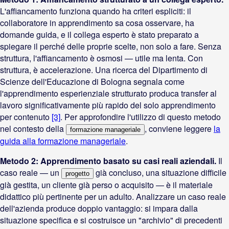
L'affiancamento funziona quando ha criteri espliciti: il
collaboratore in apprendimento sa cosa osservare, ha
domande guida, e il collega esperto è stato preparato a
spiegare il perché delle proprie scelte, non solo a fare. Senza
struttura, l'affiancamento è osmosi — utile ma lenta. Con
struttura, è accelerazione. Una ricerca del Dipartimento di
Scienze dell'Educazione di Bologna segnala come
l'apprendimento esperienziale strutturato produca transfer al
lavoro significativamente più rapido del solo apprendimento
per contenuto
[3]
. Per approfondire l'utilizzo di questo metodo
nel contesto della
, conviene leggere
la
formazione manageriale
guida alla formazione manageriale
.
Metodo 2: Apprendimento basato su casi reali aziendali.
Il
caso reale — un
già concluso, una situazione difficile
progetto
già gestita, un cliente già perso o acquisito — è il materiale
didattico più pertinente per un adulto. Analizzare un caso reale
dell'azienda produce doppio vantaggio: si impara dalla
situazione specifica e si costruisce un "archivio" di precedenti