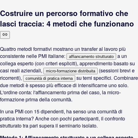
Costruire un percorso formativo che
lasci traccia: 4 metodi che funzionano
Quattro metodi formativi mostrano un transfer al lavoro più
consistente nelle PMI italiane:
a un
affiancamento strutturato
collega esperto (con criteri espliciti), apprendimento basato su
casi reali aziendali,
(sessioni brevi e
micro-formazione distribuita
ricorrenti),
su temi specifici. Combinare
comunità di pratica interna
due metodi è spesso più efficace di intensificarne uno solo.
L'ordine conta: l'affiancamento prima del caso, la micro-
formazione prima della comunità.
In una PMI con 15 dipendenti, ha senso una comunità di
pratica interna? Anche con pochi partecipanti, il confronto
strutturato tra pari supera il seminario isolato.
Metodo 1: Affiancamento strutturato a un collega esperto.