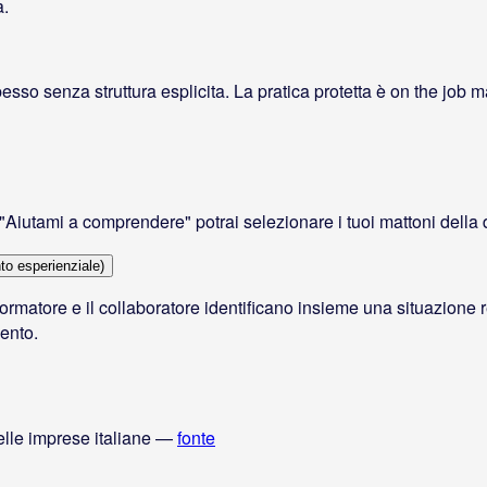
a.
sso senza struttura esplicita. La pratica protetta è on the job ma 
o "Aiutami a comprendere" potrai selezionare i tuoi mattoni della 
to esperienziale)
l formatore e il collaboratore identificano insieme una situazione
mento.
elle imprese italiane
—
fonte