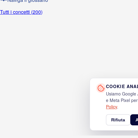
Tutti i concetti (
200
)
COOKIE ANAL
Usiamo Google An
e Meta Pixel per
Policy
.
Rifiuta
A