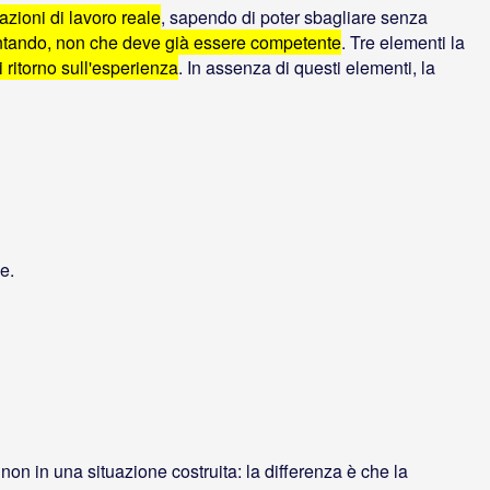
uazioni di lavoro reale
, sapendo di poter sbagliare senza
ntando, non che deve già essere competente
. Tre elementi la
 ritorno sull'esperienza
. In assenza di questi elementi, la
e.
 non in una situazione costruita: la differenza è che la