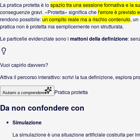
La pratica protetta è lo
spazio tra una sessione formativa e la s
conseguenze gravi. «Protetta» significa che
l'errore è previst
rendono possibile:
un compito reale ma a rischio contenuto
, un
pratica non è protetta ma semplicemente non strutturata.
Le particelle evidenziate sono i
mattoni della definizione
: sen
Vuoi capirlo davvero?
Attiva il percorso interattivo: scrivi la tua definizione, esplora p
Pratica protetta
Aiutami a comprendere
Da non confondere con
Simulazione
La simulazione è una situazione artificiale costruita per imi