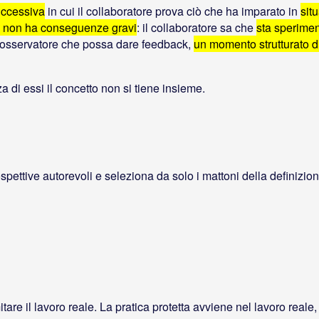
uccessiva
in cui il collaboratore prova ciò che ha imparato in
sit
o e non ha conseguenze gravi
: il collaboratore sa che
sta sperime
 osservatore che possa dare feedback,
un momento strutturato di
za di essi il concetto non si tiene insieme.
rospettive autorevoli e seleziona da solo i mattoni della definizion
tare il lavoro reale. La pratica protetta avviene nel lavoro reale,