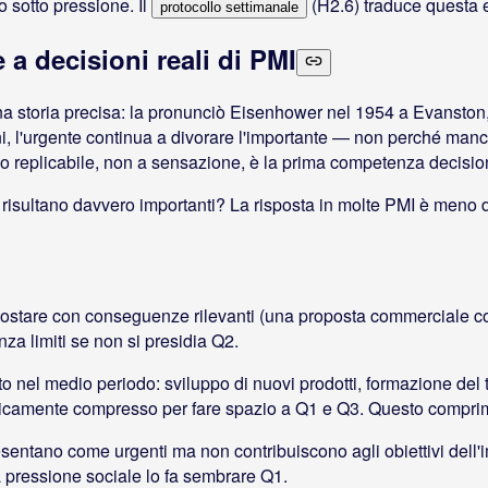
o sotto pressione. Il
(H2.6) traduce questa e
protocollo settimanale
 a decisioni reali di PMI
a storia precisa: la pronunciò Eisenhower nel 1954 a Evanston, e 
iani, l'urgente continua a divorare l'importante — non perché ma
odo replicabile, non a sensazione, è la prima competenza decisio
ita, risultano davvero importanti? La risposta in molte PMI è meno
are con conseguenze rilevanti (una proposta commerciale con de
nza limiti se non si presidia Q2.
ato nel medio periodo: sviluppo di nuovi prodotti, formazione del
maticamente compresso per fare spazio a Q1 e Q3. Questo compri
resentano come urgenti ma non contribuiscono agli obiettivi dell'
la pressione sociale lo fa sembrare Q1.