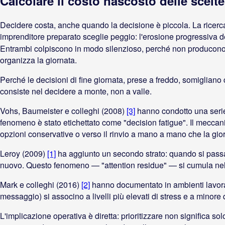
Calcolare il costo nascosto delle scelte
Decidere costa, anche quando la decisione è piccola. La ricer
imprenditore preparato sceglie peggio: l'erosione progressiva de
Entrambi colpiscono in modo silenzioso, perché non producono 
organizza la giornata.
Perché le decisioni di fine giornata, prese a freddo, somigliano
consiste nel decidere a monte, non a valle.
Vohs, Baumeister e colleghi (2008)
[3]
hanno condotto una serie
fenomeno è stato etichettato come "decision fatigue". Il mecca
opzioni conservative o verso il rinvio a mano a mano che la gio
Leroy (2009)
[1]
ha aggiunto un secondo strato: quando si passa
nuovo. Questo fenomeno — "attention residue" — si cumula nel 
Mark e colleghi (2016)
[2]
hanno documentato in ambienti lavorati
messaggio) si associno a livelli più elevati di stress e a minore 
L'implicazione operativa è diretta: prioritizzare non significa 