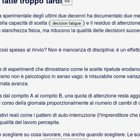
 fatte troppo tardi
ca sperimentale degli ultimi due decenni ha documentato due me
lla capacità di scelta (
) e il residuo di attenzio
decision fatigue
stanchezza fisica, ma riducono la qualità delle decisioni succ
 così spesso al rinvio? Non è mancanza di disciplina: è un effett
 di esperimenti che dimostrano come le scelte ripetute erodano
nismo non è psicologico in senso vago: è misurabile come variaz
rnata avanza.
 dal compito A al compito B, una quota di attenzione resta agg
corso della giornata proporzionalmente al numero di cambi di 
vi reali come i pattern di auto-interruzione (l'imprenditore che 
qualità del lavoro percepita.
solo scegliere su cosa lavorare, ma anche
quando
scegliere. Le sce