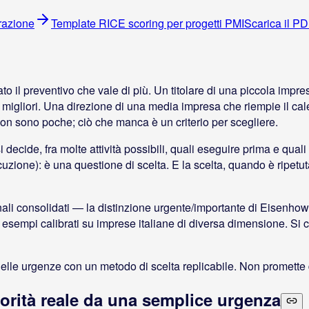
trazione
Template RICE scoring per progetti PMI
Scarica il PD
 il preventivo che vale di più. Un titolare di una piccola impresa
le migliori. Una direzione di una media impresa che riempie il cal
te non sono poche; ciò che manca è un criterio per scegliere.
i si decide, fra molte attività possibili, quali eseguire prima e qu
uzione): è una questione di scelta. E la scelta, quando è ripetuta
 consolidati — la distinzione urgente/importante di Eisenhowe
sempi calibrati su imprese italiane di diversa dimensione. Si chiu
e delle urgenze con un metodo di scelta replicabile. Non promette
riorità reale da una semplice urgenza