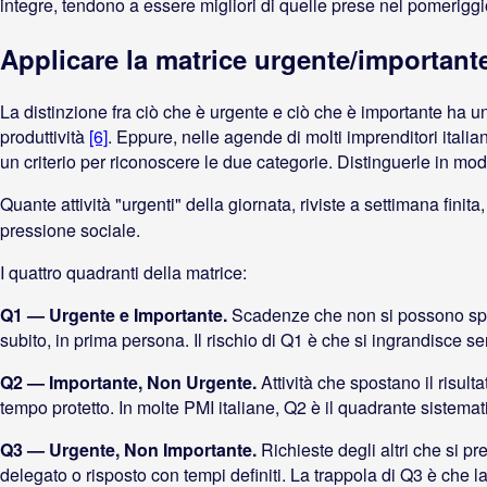
integre, tendono a essere migliori di quelle prese nel pomeriggi
Applicare la matrice urgente/importante
La distinzione fra ciò che è urgente e ciò che è importante ha un
produttività
[6]
. Eppure, nelle agende di molti imprenditori ital
un criterio per riconoscere le due categorie. Distinguerle in m
Quante attività "urgenti" della giornata, riviste a settimana fin
pressione sociale.
I quattro quadranti della matrice:
Q1 — Urgente e Importante.
Scadenze che non si possono spost
subito, in prima persona. Il rischio di Q1 è che si ingrandisce se
Q2 — Importante, Non Urgente.
Attività che spostano il risult
tempo protetto. In molte PMI italiane, Q2 è il quadrante siste
Q3 — Urgente, Non Importante.
Richieste degli altri che si p
delegato o risposto con tempi definiti. La trappola di Q3 è che 