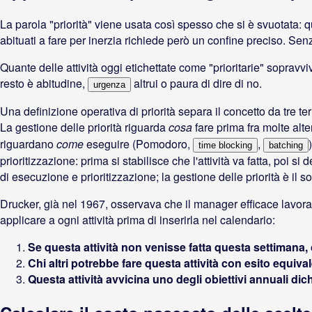
La parola "priorità" viene usata così spesso che si è svuotata: qu
abituati a fare per inerzia richiede però un confine preciso. Se
Quante delle attività oggi etichettate come "prioritarie" sopravv
resto è abitudine,
altrui o paura di dire di no.
urgenza
Una definizione operativa di priorità separa il concetto da tre te
La gestione delle priorità riguarda
cosa
fare prima fra molte alte
riguardano
come
eseguire (Pomodoro,
,
time blocking
batching
prioritizzazione: prima si stabilisce che l'attività va fatta, poi 
di esecuzione e prioritizzazione; la gestione delle priorità è il s
Drucker, già nel 1967, osservava che il manager efficace lavora
applicare a ogni attività prima di inserirla nel calendario:
Se questa attività non venisse fatta questa settiman
Chi altri potrebbe fare questa attività con esito equiva
Questa attività avvicina uno degli obiettivi annuali dich