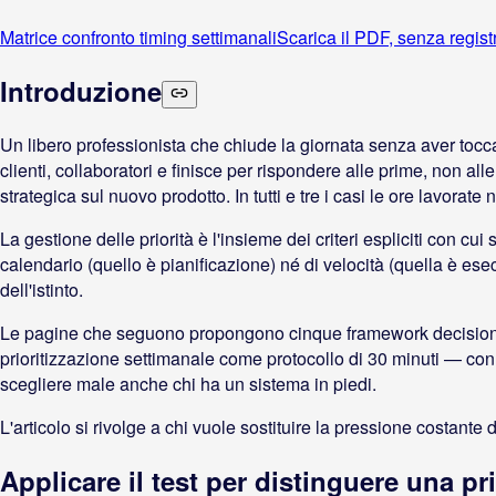
Matrice confronto timing settimanali
Scarica il PDF, senza regis
Introduzione
Un libero professionista che chiude la giornata senza aver toccato
clienti, collaboratori e finisce per rispondere alle prime, non al
strategica sul nuovo prodotto. In tutti e tre i casi le ore lavora
La gestione delle priorità è l'insieme dei criteri espliciti con cu
calendario (quello è pianificazione) né di velocità (quella è esec
dell'istinto.
Le pagine che seguono propongono cinque framework decisionali
prioritizzazione settimanale come protocollo di 30 minuti — con e
scegliere male anche chi ha un sistema in piedi.
L'articolo si rivolge a chi vuole sostituire la pressione costant
Applicare il test per distinguere una p