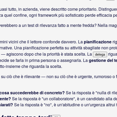
asi tutto, in azienda, viene descritto come prioritario. Distingue
nza quel confine, ogni framework più sofisticato perde efficacia 
iverebbero a un test di rilevanza fatto a mente fredda? Nella magg
rmini vicini che il lettore confonde davvero. La
pianificazione
ri
rnative. Una pianificazione perfetta su attività sbagliate non pro
) — agiscono dopo che la priorità è stata scelta. La
rigu
delega
si decide se farla in prima persona o assegnarla. La
gestione del 
otto-insieme che riguarda la scelta.
 su ciò che è rilevante — non su ciò che è urgente, rumoroso o 
a, cosa succederebbe di concreto?
Se la risposta è "nulla di rile
lente?
Se la risposta è "un collaboratore", è un candidato alla d
iarati?
Se la risposta è "no", è un'abitudine o un'urgenza altrui t