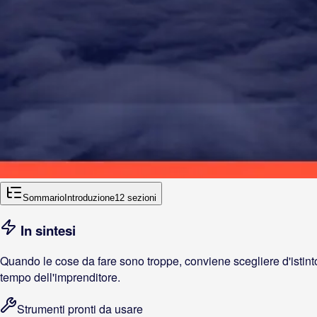
Sommario
Introduzione
12
sezioni
In sintesi
Quando le cose da fare sono troppe, conviene scegliere d'istinto 
tempo dell'imprenditore.
Strumenti pronti da usare