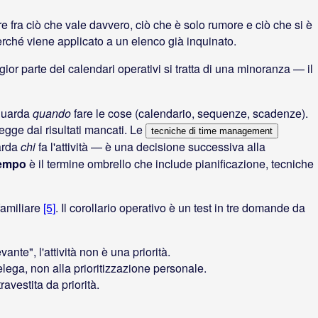
re fra ciò che vale davvero, ciò che è solo rumore e ciò che si è
perché viene applicato a un elenco già inquinato.
ior parte dei calendari operativi si tratta di una minoranza — il
guarda
quando
fare le cose (calendario, sequenze, scadenze).
tegge dai risultati mancati. Le
tecniche di time management
arda
chi
fa l'attività — è una decisione successiva alla
tempo
è il termine ombrello che include pianificazione, tecniche
familiare
[5]
. Il corollario operativo è un test in tre domande da
vante", l'attività non è una priorità.
elega, non alla prioritizzazione personale.
ravestita da priorità.