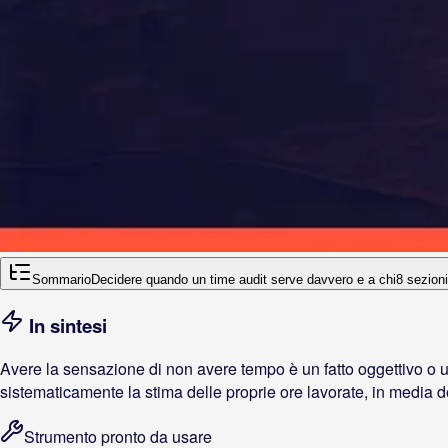
Sommario
Decidere quando un time audit serve davvero e a chi
8
sezioni
In sintesi
Avere la sensazione di non avere tempo è un fatto oggettivo o u
sistematicamente la stima delle proprie ore lavorate, in media d
Strumento pronto da usare