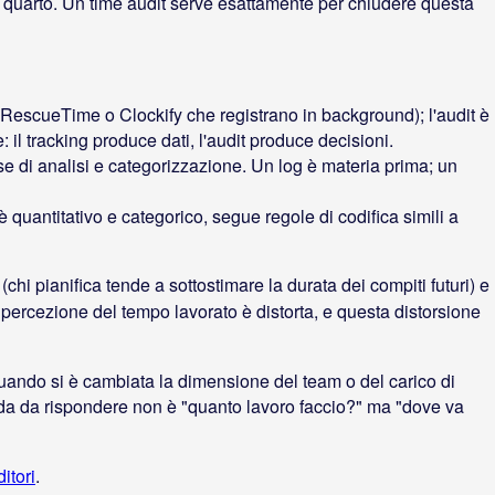
n quarto. Un time audit serve esattamente per chiudere questa
 RescueTime o Clockify che registrano in background); l'audit è
e: il tracking produce dati, l'audit produce decisioni.
fase di analisi e categorizzazione. Un log è materia prima; un
 è quantitativo e categorico, segue regole di codifica simili a
(chi pianifica tende a sottostimare la durata dei compiti futuri) e
 percezione del tempo lavorato è distorta, e questa distorsione
 quando si è cambiata la dimensione del team o del carico di
anda da rispondere non è "quanto lavoro faccio?" ma "dove va
itori
.