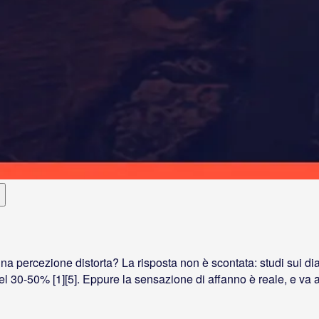
na percezione distorta? La risposta non è scontata: studi sui d
el 30-50% [1][5]. Eppure la sensazione di affanno è reale, e va a