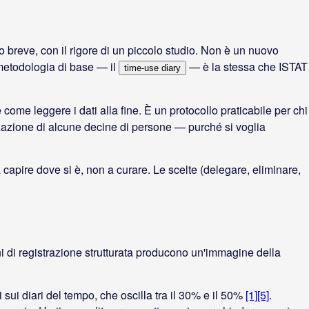
o breve, con il rigore di un piccolo studio. Non è un nuovo
 metodologia di base — il
— è la stessa che ISTAT
time-use diary
come leggere i dati alla fine. È un protocollo praticabile per chi
zazione di alcune decine di persone — purché si voglia
apire dove si è, non a curare. Le scelte (delegare, eliminare,
i di registrazione strutturata producono un'immagine della
 sui diari del tempo, che oscilla tra il 30% e il 50%
[1]
[5]
.