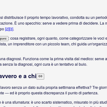
si distribuisce il proprio tempo lavorativo, condotta su un period
ficazione. È uno specchio: serve a vedere prima di decidere. La
empo
[2]
[3]
.
: cosa registrare, ogni quanto, come categorizzare le voci e 
iorni
ista, un imprenditore con un piccolo team, chi guida un'organiz
na diagnosi. Funziona come la prima visita dal medico: serve a c
 senza la diagnosi, ogni cura è un tentativo al buio.
vvero e a chi
avoro senza un dato sulla propria settimana effettiva? Tre giorn
nte — ed è proprio questa discrepanza il punto di partenza.
n è una sfumatura: è uno scarto sistematico, misurato in più studi