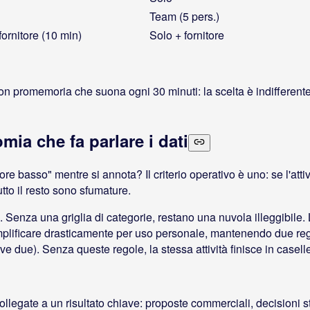
Team (5 pers.)
fornitore (10 min)
Solo + fornitore
n promemoria che suona ogni 30 minuti: la scelta è indifferente. 
mia che fa parlare i dati
re basso" mentre si annota? Il criterio operativo è uno: se l'attiv
tto il resto sono sfumature.
a. Senza una griglia di categorie, restano una nuvola illeggibi
plificare drasticamente per uso personale, mantenendo due reg
e due). Senza queste regole, la stessa attività finisce in casel
ollegate a un risultato chiave: proposte commerciali, decisioni st