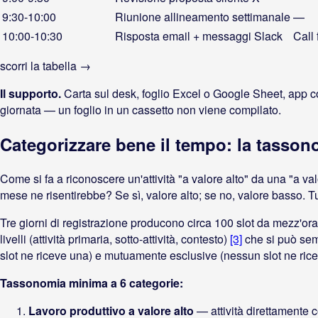
9:30-10:00
Riunione allineamento settimanale
—
10:00-10:30
Risposta email + messaggi Slack
Call 
scorri la tabella →
Il supporto.
Carta sul desk, foglio Excel o Google Sheet, app co
giornata — un foglio in un cassetto non viene compilato.
Categorizzare bene il tempo: la tassono
Come si fa a riconoscere un'attività "a valore alto" da una "a valo
mese ne risentirebbe? Se sì, valore alto; se no, valore basso. Tu
Tre giorni di registrazione producono circa 100 slot da mezz'or
livelli (attività primaria, sotto-attività, contesto)
[3]
che si può sem
slot ne riceve una) e mutuamente esclusive (nessun slot ne ricev
Tassonomia minima a 6 categorie:
Lavoro produttivo a valore alto
— attività direttamente c