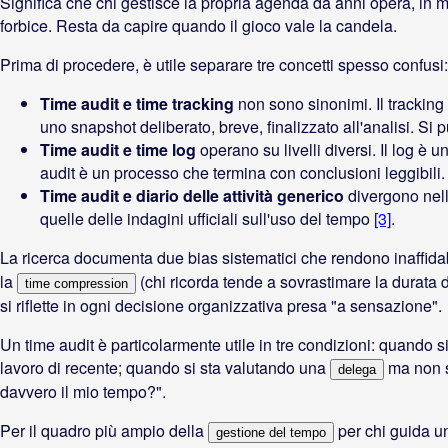
Significa che chi gestisce la propria agenda da anni opera, in 
forbice. Resta da capire quando il gioco vale la candela.
Prima di procedere, è utile separare tre concetti spesso confusi:
Time audit e time tracking
non sono sinonimi. Il tracking
uno snapshot deliberato, breve, finalizzato all'analisi. Si p
Time audit e time log
operano su livelli diversi. Il log è 
audit è un processo che termina con conclusioni leggibili.
Time audit e diario delle attività generico
divergono nella
quelle delle indagini ufficiali sull'uso del tempo
[3]
.
La ricerca documenta due bias sistematici che rendono inaffidabi
la
(chi ricorda tende a sovrastimare la durata 
time compression
si riflette in ogni decisione organizzativa presa "a sensazione".
Un time audit è particolarmente utile in tre condizioni: quando s
lavoro di recente; quando si sta valutando una
ma non s
delega
davvero il mio tempo?".
Per il quadro più ampio della
per chi guida un'
gestione del tempo