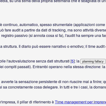
media, su una stima della propria settimana che è sbagliata di u
 è continuo, automatico, spesso strumentale (applicazioni come
uò fare audit a partire da dati di tracking, ma sono attività divers
un registro passivo (si annota cosa si fa), l'audit ha sempre una 
 struttura. Il diario può essere narrativo o emotivo; il time audit
le l'autovalutazione senza dati strutturati
[5]
: la
planning fallacy
dei compiti passati). Entrambi operano nella stessa direzione: la
i avverte la sensazione persistente di non riuscire mai a finire;
i sa concretamente cosa delegare. In tutti e tre i casi, la dom
impresa, il pillar di riferimento è
Time management per imprend