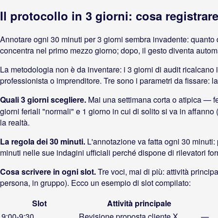
Il protocollo in 3 giorni: cosa registra
Annotare ogni 30 minuti per 3 giorni sembra invadente: quanto 
concentra nel primo mezzo giorno; dopo, il gesto diventa automa
La metodologia non è da inventare: i 3 giorni di audit ricalcano 
professionista o imprenditore. Tre sono i parametri da fissare: la f
Quali 3 giorni scegliere.
Mai una settimana corta o atipica — f
giorni feriali "normali" e 1 giorno in cui di solito si va in affan
la realtà.
La regola dei 30 minuti.
L'annotazione va fatta ogni 30 minuti: 
minuti nelle sue indagini ufficiali perché dispone di rilevatori fo
Cosa scrivere in ogni slot.
Tre voci, mai di più: attività princi
persona, in gruppo). Ecco un esempio di slot compilato:
Slot
Attività principale
9:00-9:30
Revisione proposta cliente X
—