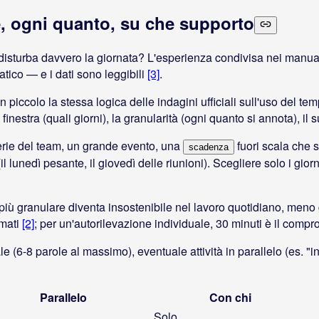
re, ogni quanto, su che supporto
disturba davvero la giornata? L'esperienza condivisa nei manual
tico — e i dati sono leggibili
[3]
.
in piccolo la stessa logica delle indagini ufficiali sull'uso del 
inestra (quali giorni), la granularità (ogni quanto si annota), il s
erie del team, un grande evento, una
fuori scala che s
scadenza
no (il lunedì pesante, il giovedì delle riunioni). Scegliere solo i 
più granulare diventa insostenibile nel lavoro quotidiano, meno g
rmati
[2]
; per un'autorilevazione individuale, 30 minuti è il compro
pale (6-8 parole al massimo), eventuale attività in parallelo (es. "
Parallelo
Con chi
Solo