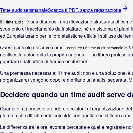
Time audit settimanale
Scarica il PDF, senza registrazione
Il
è una diagnosi: una rilevazione strutturata di come 
time audit
strumento di tracciamento da installare, né un sistema di piani
ed Eurostat usano per le loro statistiche ufficiali sull'uso del t
Questo articolo descrive come
condurre un time audit personale in 3 g
gestisce in autonomia la propria agenda — un libero profession
guardare i dati prima di trarne conclusioni.
Una premessa necessaria: il time audit non è una soluzione, è u
riorganizzare) vengono dopo, e meritano un'analisi separata. Ma
Decidere quando un time audit serve da
Quanto è ragionevole prendere decisioni di organizzazione del l
giornata che difficilmente coincide con quella che si tiene a me
La differenza tra le ore lavorate percepite e quelle registrate no