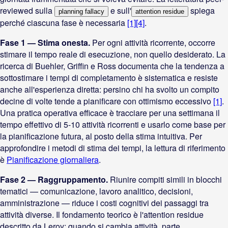
reviewed sulla
e sull'
spiega
planning fallacy
attention residue
perché ciascuna fase è necessaria
[1]
[4]
.
Fase 1 — Stima onesta.
Per ogni attività ricorrente, occorre
stimare il tempo reale di esecuzione, non quello desiderato. La
ricerca di Buehler, Griffin e Ross documenta che la tendenza a
sottostimare i tempi di completamento è sistematica e resiste
anche all'esperienza diretta: persino chi ha svolto un compito
decine di volte tende a pianificare con ottimismo eccessivo
[1]
.
Una pratica operativa efficace è tracciare per una settimana il
tempo effettivo di 5-10 attività ricorrenti e usarlo come base per
la pianificazione futura, al posto della stima intuitiva. Per
approfondire i metodi di stima dei tempi, la lettura di riferimento
è
Pianificazione giornaliera
.
Fase 2 — Raggruppamento.
Riunire compiti simili in blocchi
tematici — comunicazione, lavoro analitico, decisioni,
amministrazione — riduce i costi cognitivi dei passaggi tra
attività diverse. Il fondamento teorico è l'attention residue
descritto da Leroy: quando si cambia attività, parte