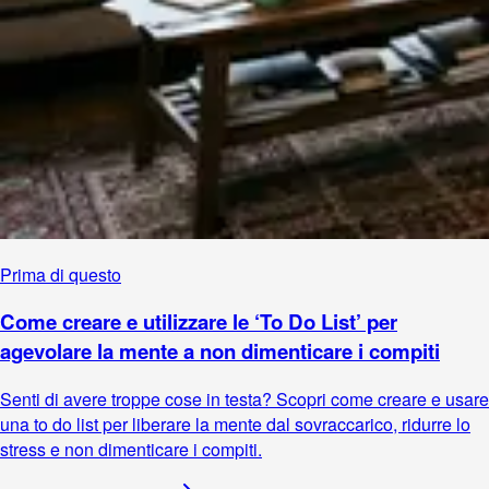
Prima di questo
Come creare e utilizzare le ‘To Do List’ per
agevolare la mente a non dimenticare i compiti
Senti di avere troppe cose in testa? Scopri come creare e usare
una to do list per liberare la mente dal sovraccarico, ridurre lo
stress e non dimenticare i compiti.