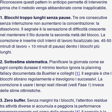
Riconoscere questi pattern in anticipo permette di intervenire
prima che il metodo venga abbandonato come inapplicabile.
1. Blocchi troppo lunghi senza pause.
Tre ore consecutive
senza interruzione non aumentano la concentrazione: la
dissolvono. Il segnale è la sensazione di difficoltà crescente
nel mantenere il filo durante la seconda metà del blocco. La
correzione è inserire cicli interni di lavoro focalizzato (es. 45-50
minuti di lavoro + 10 minuti di pausa) dentro i blocchi più
lunghi.
2. Sottostima sistematica.
Pianificare la giornata come se
ogni compito durasse il minimo teorico ignora la planning
fallacy documentata da Buehler e colleghi
[1]
. Il segnale è che i
blocchi sforano regolarmente e travolgono i successivi. La
correzione è usare i tempi reali rilevati (vedi Fase 1) invece
delle stime ottimistiche.
3. Zero buffer.
Senza margini tra i blocchi, l'attention residue
tra attività diverse si accumula e peggiora la performance
progressivamente nel corso della giornata
[4]
. Il segnale è la