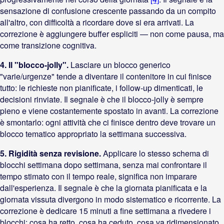
sensazione di confusione crescente passando da un compito
all'altro, con difficoltà a ricordare dove si era arrivati. La
correzione è aggiungere buffer espliciti — non come pausa, ma
come transizione cognitiva.
4. Il "blocco-jolly".
Lasciare un blocco generico
"varie/urgenze" tende a diventare il contenitore in cui finisce
tutto: le richieste non pianificate, i follow-up dimenticati, le
decisioni rinviate. Il segnale è che il blocco-jolly è sempre
pieno e viene costantemente spostato in avanti. La correzione
è smontarlo: ogni attività che ci finisce dentro deve trovare un
blocco tematico appropriato la settimana successiva.
5. Rigidità senza revisione.
Applicare lo stesso schema di
blocchi settimana dopo settimana, senza mai confrontare il
tempo stimato con il tempo reale, significa non imparare
dall'esperienza. Il segnale è che la giornata pianificata e la
giornata vissuta divergono in modo sistematico e ricorrente. La
correzione è dedicare 15 minuti a fine settimana a rivedere i
blocchi: cosa ha retto, cosa ha ceduto, cosa va ridimensionato.