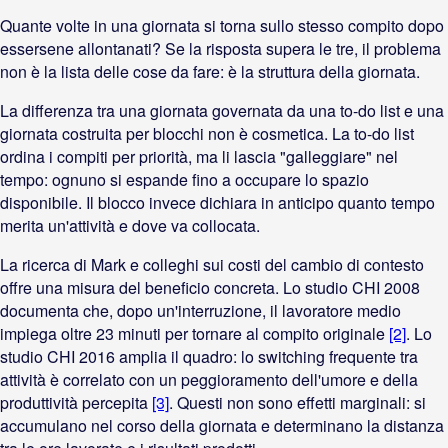
Quante volte in una giornata si torna sullo stesso compito dopo
essersene allontanati? Se la risposta supera le tre, il problema
non è la lista delle cose da fare: è la struttura della giornata.
La differenza tra una giornata governata da una to-do list e una
giornata costruita per blocchi non è cosmetica. La to-do list
ordina i compiti per priorità, ma li lascia "galleggiare" nel
tempo: ognuno si espande fino a occupare lo spazio
disponibile. Il blocco invece dichiara in anticipo quanto tempo
merita un'attività e dove va collocata.
La ricerca di Mark e colleghi sui costi del cambio di contesto
offre una misura del beneficio concreta. Lo studio CHI 2008
documenta che, dopo un'interruzione, il lavoratore medio
impiega oltre 23 minuti per tornare al compito originale
[2]
. Lo
studio CHI 2016 amplia il quadro: lo switching frequente tra
attività è correlato con un peggioramento dell'umore e della
produttività percepita
[3]
. Questi non sono effetti marginali: si
accumulano nel corso della giornata e determinano la distanza