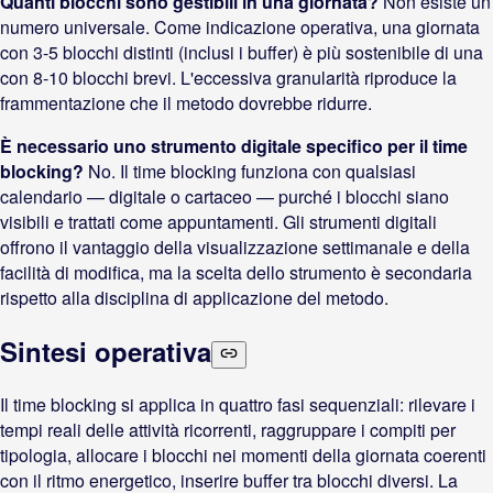
Quanti blocchi sono gestibili in una giornata?
Non esiste un
numero universale. Come indicazione operativa, una giornata
con 3-5 blocchi distinti (inclusi i buffer) è più sostenibile di una
con 8-10 blocchi brevi. L'eccessiva granularità riproduce la
frammentazione che il metodo dovrebbe ridurre.
È necessario uno strumento digitale specifico per il time
blocking?
No. Il time blocking funziona con qualsiasi
calendario — digitale o cartaceo — purché i blocchi siano
visibili e trattati come appuntamenti. Gli strumenti digitali
offrono il vantaggio della visualizzazione settimanale e della
facilità di modifica, ma la scelta dello strumento è secondaria
rispetto alla disciplina di applicazione del metodo.
Sintesi operativa
Il time blocking si applica in quattro fasi sequenziali: rilevare i
tempi reali delle attività ricorrenti, raggruppare i compiti per
tipologia, allocare i blocchi nei momenti della giornata coerenti
con il ritmo energetico, inserire buffer tra blocchi diversi. La