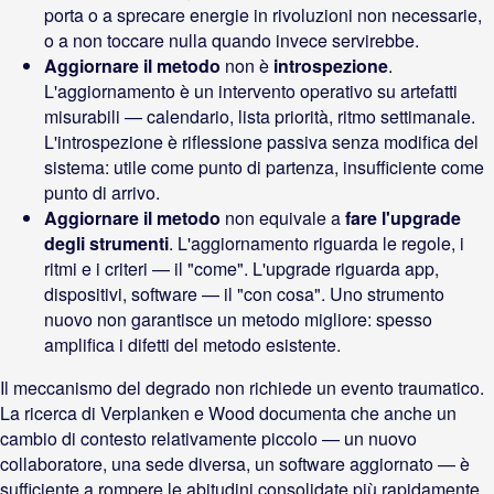
porta o a sprecare energie in rivoluzioni non necessarie,
o a non toccare nulla quando invece servirebbe.
Aggiornare il metodo
non è
introspezione
.
L'aggiornamento è un intervento operativo su artefatti
misurabili — calendario, lista priorità, ritmo settimanale.
L'introspezione è riflessione passiva senza modifica del
sistema: utile come punto di partenza, insufficiente come
punto di arrivo.
Aggiornare il metodo
non equivale a
fare l'upgrade
degli strumenti
. L'aggiornamento riguarda le regole, i
ritmi e i criteri — il "come". L'upgrade riguarda app,
dispositivi, software — il "con cosa". Uno strumento
nuovo non garantisce un metodo migliore: spesso
amplifica i difetti del metodo esistente.
Il meccanismo del degrado non richiede un evento traumatico.
La ricerca di Verplanken e Wood documenta che anche un
cambio di contesto relativamente piccolo — un nuovo
collaboratore, una sede diversa, un software aggiornato — è
sufficiente a rompere le abitudini consolidate più rapidamente