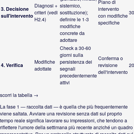
Piano di
Diagnosi +
sistemico,
3. Decisione
intervento
criteri (vedi
sostituzione);
30
sull'intervento
con modifiche
H2.4)
definire le 1-3
specifiche
modifiche
concrete da
adottare
Check a 30-60
giorni sulla
Conferma o
Modifiche
persistenza dei
4. Verifica
revisione
20
adottate
segnali
dell'intervento
precedentemente
attivi
scorri la tabella →
La fase 1 — raccolta dati — è quella che più frequentemente
viene saltata. Avviare una revisione senza dati sul proprio
tempo reale significa lavorare su impressioni, che tendono a
riflettere l'umore della settimana più recente anziché un quadro