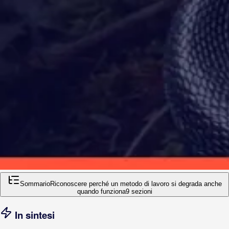
Sommario
Riconoscere perché un metodo di lavoro si degrada anche
quando funziona
9
sezioni
In sintesi