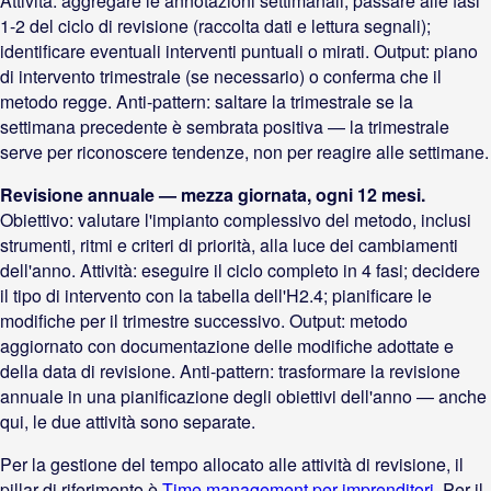
Attività: aggregare le annotazioni settimanali; passare alle fasi
1-2 del ciclo di revisione (raccolta dati e lettura segnali);
identificare eventuali interventi puntuali o mirati. Output: piano
di intervento trimestrale (se necessario) o conferma che il
metodo regge. Anti-pattern: saltare la trimestrale se la
settimana precedente è sembrata positiva — la trimestrale
serve per riconoscere tendenze, non per reagire alle settimane.
Revisione annuale — mezza giornata, ogni 12 mesi.
Obiettivo: valutare l'impianto complessivo del metodo, inclusi
strumenti, ritmi e criteri di priorità, alla luce dei cambiamenti
dell'anno. Attività: eseguire il ciclo completo in 4 fasi; decidere
il tipo di intervento con la tabella dell'H2.4; pianificare le
modifiche per il trimestre successivo. Output: metodo
aggiornato con documentazione delle modifiche adottate e
della data di revisione. Anti-pattern: trasformare la revisione
annuale in una pianificazione degli obiettivi dell'anno — anche
qui, le due attività sono separate.
Per la gestione del tempo allocato alle attività di revisione, il
pillar di riferimento è
Time management per imprenditori
. Per il