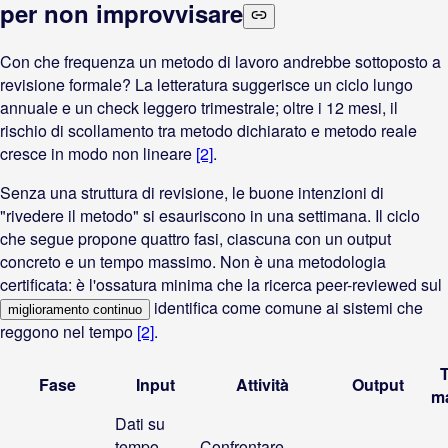
per non improvvisare
Con che frequenza un metodo di lavoro andrebbe sottoposto a
revisione formale? La letteratura suggerisce un ciclo lungo
annuale e un check leggero trimestrale; oltre i 12 mesi, il
rischio di scollamento tra metodo dichiarato e metodo reale
cresce in modo non lineare
[2]
.
Senza una struttura di revisione, le buone intenzioni di
"rivedere il metodo" si esauriscono in una settimana. Il ciclo
che segue propone quattro fasi, ciascuna con un output
concreto e un tempo massimo. Non è una metodologia
certificata: è l'ossatura minima che la ricerca peer-reviewed sul
identifica come comune ai sistemi che
miglioramento continuo
reggono nel tempo
[2]
.
Fase
Input
Attività
Output
m
Dati su
tempo
Confrontare