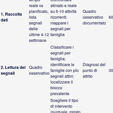
reale vs
stimato e reale
pianificato,
su 5-10 attività
Quadro
1. Raccolta
lista
ricorrenti;
osservativo
60
dati
segnali
mappare i
documentato
delle
segnali per
ultime 4-12
famiglia
settimane
Classificare i
segnali per
famiglia;
identificare le
Diagnosi del
2. Lettura dei
Quadro
famiglie con più
punto di
30
segnali
osservativo
segnali attivi;
attrito
localizzare il
blocco
prevalente
Scegliere il tipo
di intervento
(puntuale, mirato,