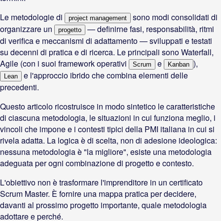
Le metodologie di
sono modi consolidati di
project management
organizzare un
— definirne fasi, responsabilità, ritmi
progetto
di verifica e meccanismi di adattamento — sviluppati e testati
su decenni di pratica e di ricerca. Le principali sono Waterfall,
Agile (con i suoi framework operativi
e
),
Scrum
Kanban
e l'approccio ibrido che combina elementi delle
Lean
precedenti.
Questo articolo ricostruisce in modo sintetico le caratteristiche
di ciascuna metodologia, le situazioni in cui funziona meglio, i
vincoli che impone e i contesti tipici della PMI italiana in cui si
rivela adatta. La logica è di scelta, non di adesione ideologica:
nessuna metodologia è "la migliore", esiste una metodologia
adeguata per ogni combinazione di progetto e contesto.
L'obiettivo non è trasformare l'imprenditore in un certificato
Scrum Master. È fornire una mappa pratica per decidere,
davanti al prossimo progetto importante, quale metodologia
adottare e perché.