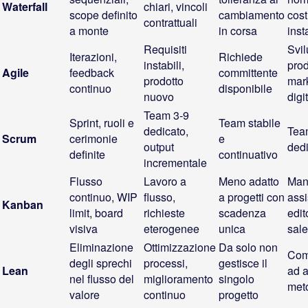
Waterfall
chiari, vincoli
scope definito
cambiamento
cost
contrattuali
a monte
in corsa
inst
Requisiti
Svi
Iterazioni,
Richiede
instabili,
prod
Agile
feedback
committente
prodotto
mar
continuo
disponibile
nuovo
digi
Team 3-9
Sprint, ruoli e
Team stabile
dedicato,
Team
Scrum
cerimonie
e
output
dedi
definite
continuativo
incrementale
Flusso
Lavoro a
Meno adatto
Man
continuo, WIP
flusso,
a progetti con
assi
Kanban
limit, board
richieste
scadenza
edit
visiva
eterogenee
unica
sale
Eliminazione
Ottimizzazione
Da solo non
Com
degli sprechi
processi,
gestisce il
Lean
ad a
nel flusso del
miglioramento
singolo
met
valore
continuo
progetto