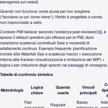
eterogenea sui metodi.
Quando non funziona:
come scusa per non scegliere
("facciamo un po' come viene"); l'ibrido è progettato a monte,
non improvvisato a valle.
Contesto PMI italiana:
secondo l'evidenza peer-reviewed
[6]
, è
spesso il default operativo più efficace per le PMI, dove
coesistono scadenze contrattuali fisse e necessità di
adattamento continuo. Esempio frequente: pianificazione
iniziale stile Waterfall (fasi e scadenze macro) + esecuzione
interna stile Kanban (visualizzazione e limitazione del WIP) +
logica Lean (riduzione degli sprechi nei passaggi di consegna).
Tabella di confronto sintetica
C
Logica
Quando
Vincoli
Metodologia
tip
chiave
usarla
principali
i
Fasi
Bassa
Ade
Requisiti
sequenziali,
tolleranza al
norm