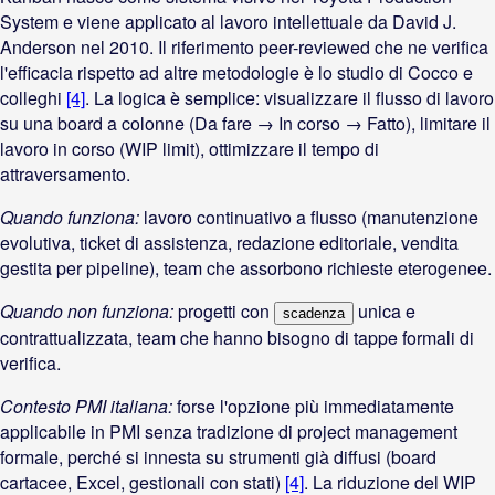
System e viene applicato al lavoro intellettuale da David J.
Anderson nel 2010. Il riferimento peer-reviewed che ne verifica
l'efficacia rispetto ad altre metodologie è lo studio di Cocco e
colleghi
[4]
. La logica è semplice: visualizzare il flusso di lavoro
su una board a colonne (Da fare → In corso → Fatto), limitare il
lavoro in corso (WIP limit), ottimizzare il tempo di
attraversamento.
Quando funziona:
lavoro continuativo a flusso (manutenzione
evolutiva, ticket di assistenza, redazione editoriale, vendita
gestita per pipeline), team che assorbono richieste eterogenee.
Quando non funziona:
progetti con
unica e
scadenza
contrattualizzata, team che hanno bisogno di tappe formali di
verifica.
Contesto PMI italiana:
forse l'opzione più immediatamente
applicabile in PMI senza tradizione di project management
formale, perché si innesta su strumenti già diffusi (board
cartacee, Excel, gestionali con stati)
[4]
. La riduzione del WIP