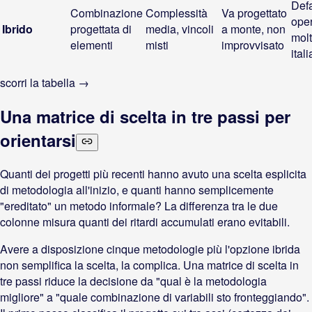
Defa
Combinazione
Complessità
Va progettato
oper
Ibrido
progettata di
media, vincoli
a monte, non
mol
elementi
misti
improvvisato
ital
scorri la tabella →
Una matrice di scelta in tre passi per
orientarsi
Quanti dei progetti più recenti hanno avuto una scelta esplicita
di metodologia all'inizio, e quanti hanno semplicemente
"ereditato" un metodo informale? La differenza tra le due
colonne misura quanti dei ritardi accumulati erano evitabili.
Avere a disposizione cinque metodologie più l'opzione ibrida
non semplifica la scelta, la complica. Una matrice di scelta in
tre passi riduce la decisione da "qual è la metodologia
migliore" a "quale combinazione di variabili sto fronteggiando".