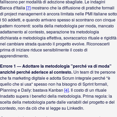
falliscono per modalità di adozione sbagliate. Le indagini
Banca d'Italia
[7]
mostrano che la diffusione di pratiche formali
di project management è ancora limitata nelle PMI italiane sotto
i 50 addetti, e quando arrivano spesso si scontrano con cinque
pattern ricorrenti: scelta della metodologia per moda, mancato
adattamento al contesto, separazione tra metodologia
dichiarata e metodologia effettiva, sovraccarico rituale e rigidità
nel cambiare strada quando il progetto evolve. Riconoscerli
prima di iniziare riduce sensibilmente il costo di
apprendimento.
Errore 1 — Adottare la metodologia "perché va di moda"
anziché perché aderisce al contesto.
Un team di tre persone
che fa marketing digitale e adotta Scrum integrale perché "è
quello che si usa" spesso non ha bisogno di Sprint formali,
Planning e Daily: bastava Kanban
[4]
. Il costo di un rituale
inadatto supera i benefici della metodologia. Prima regola: la
scelta della metodologia parte dalle variabili del progetto e del
contesto, non da ciò che si legge su LinkedIn.