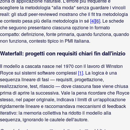
zona di applicazione naturale. L'errore più frequente è
scegliere la metodologia "alla moda" senza guardare i vincoli
reali: gli studi peer-reviewed mostrano che il fit tra metodologia
e contesto pesa più della metodologia in sé
[4]
[6]
. Le schede
che seguono presentano ciascuna opzione in formato
compatto: definizione, fonte primaria, quando funziona, quando
non funziona, contesto tipico in PMI italiana.
Waterfall: progetti con requisiti chiari fin dall'inizio
Il modello a cascata nasce nel 1970 con il lavoro di Winston
Royce sui sistemi software complessi
[1]
. La logica è una
sequenza lineare di fasi — requisiti, progettazione,
realizzazione, test, rilascio — dove ciascuna fase viene chiusa
prima di aprire la successiva. Vale la pena ricordare che Royce
stesso, nel paper originale, indicava i limiti di un'applicazione
rigidamente lineare e raccomandava meccanismi di feedback
iterativo: la memoria collettiva ha ridotto il modello alla
sequenza, ignorando le cautele dell'autore.