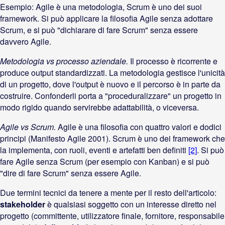
Esempio: Agile è una metodologia, Scrum è uno dei suoi
framework. Si può applicare la filosofia Agile senza adottare
Scrum, e si può "dichiarare di fare Scrum" senza essere
davvero Agile.
Metodologia vs processo aziendale.
Il processo è ricorrente e
produce output standardizzati. La metodologia gestisce l'unicità
di un progetto, dove l'output è nuovo e il percorso è in parte da
costruire. Confonderli porta a "proceduralizzare" un progetto in
modo rigido quando servirebbe adattabilità, o viceversa.
Agile vs Scrum.
Agile è una filosofia con quattro valori e dodici
principi (Manifesto Agile 2001). Scrum è uno dei framework che
la implementa, con ruoli, eventi e artefatti ben definiti
[2]
. Si può
fare Agile senza Scrum (per esempio con Kanban) e si può
"dire di fare Scrum" senza essere Agile.
Due termini tecnici da tenere a mente per il resto dell'articolo:
stakeholder
è qualsiasi soggetto con un interesse diretto nel
progetto (committente, utilizzatore finale, fornitore, responsabile