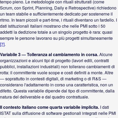
tempo pieno. Le metodologie con rituali strutturati (come
Scrum, con Sprint, Planning, Daily e Retrospective) richiedono
un team stabile e sufficientemente dedicato per sostenerne il
ritmo. In team piccoli e part-time, i rituali diventano un fardello. I
dati istituzionali italiani mostrano che nelle PMI sotto i 50
addetti la dedizione totale a un singolo progetto è rara: quasi
sempre le persone lavorano su più progetti simultaneamente
[7]
.
Variabile 3 — Tolleranza al cambiamento in corsa.
Alcune
organizzazioni e alcuni tipi di progetto (lavori edili, contratti
pubblici, installazioni industriali) non tollerano cambiamenti di
rotta: il committente vuole scope e costi definiti a monte. Altre
— soprattutto in contesti digitali, di marketing o di R&S —
considerano l'adattamento in corso una caratteristica, non un
difetto. Questa variabile dipende dal tipo di committente, dalla
natura del deliverable e dal quadro contrattuale.
Il contesto italiano come quarta variabile implicita.
I dati
ISTAT sulla diffusione di software gestionali integrati nelle PMI