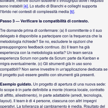
software, mentre Scrum sostiene il throughput dove i requisiti
sono instabili
[4]
. Lo studio di Bianchi e colleghi supporta
l'ibrido nei contesti di complessità media
[6]
.
Passo 3 — Verificare la compatibilità di contesto.
Tre domande prima di confermare: (a) Il committente o il suo
delegato è disponibile a partecipare con la frequenza che la
metodologia richiede? Se no, escludere le opzioni che
presuppongono feedback continuo. (b) Il team ha già
esperienza con la metodologia scelta? Un team senza
esperienza Scrum non parte da Scrum: parte da Kanban e
migra eventualmente. (c) Gli strumenti già in uso sono
compatibili? Non serve investire in un'applicazione dedicata se
il progetto può essere gestito con strumenti già presenti.
Esempio guidato.
Un progetto di apertura di una nuova sede:
lo scope è in parte definibile a monte (ricerca locale, contratto
di affitto, allestimento), in parte adattabile (arredi, tecnologia,
layout). Il team è di 4 persone, ciascuna con altri impegni
operativi. La tolleranza al cambiamento è media. Risultato del