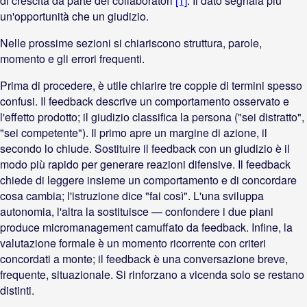
di crescita da parte dei collaboratori
[1]
. Il dato segnala più
un'opportunità che un giudizio.
Nelle prossime sezioni si chiariscono struttura, parole,
momento e gli errori frequenti.
Prima di procedere, è utile chiarire tre coppie di termini spesso
confusi. Il feedback descrive un comportamento osservato e
l'effetto prodotto; il giudizio classifica la persona ("sei distratto",
"sei competente"). Il primo apre un margine di azione, il
secondo lo chiude. Sostituire il feedback con un giudizio è il
modo più rapido per generare reazioni difensive. Il feedback
chiede di leggere insieme un comportamento e di concordare
cosa cambia; l'istruzione dice "fai così". L'una sviluppa
autonomia, l'altra la sostituisce — confondere i due piani
produce micromanagement camuffato da feedback. Infine, la
valutazione formale è un momento ricorrente con criteri
concordati a monte; il feedback è una conversazione breve,
frequente, situazionale. Si rinforzano a vicenda solo se restano
distinti.