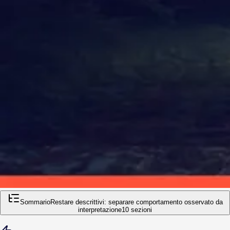
Sommario
Restare descrittivi: separare comportamento osservato da
interpretazione
10
sezioni