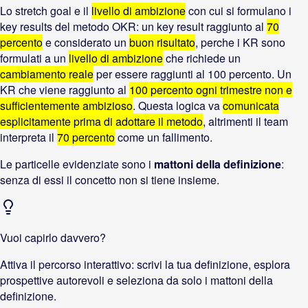
Lo stretch goal e il
livello di ambizione
con cui si formulano i
key results del metodo OKR: un key result raggiunto al
70
percento
e considerato un
buon risultato
, perche i KR sono
formulati a un
livello di ambizione
che richiede un
cambiamento reale
per essere raggiunti al 100 percento. Un
KR che viene raggiunto al
100 percento ogni trimestre non e
sufficientemente ambizioso
. Questa logica va
comunicata
esplicitamente prima di adottare il metodo
, altrimenti il team
interpreta il
70 percento
come un fallimento.
Le particelle evidenziate sono i
mattoni della definizione
:
senza di essi il concetto non si tiene insieme.
Vuoi capirlo davvero?
Attiva il percorso interattivo: scrivi la tua definizione, esplora
prospettive autorevoli e seleziona da solo i mattoni della
definizione.