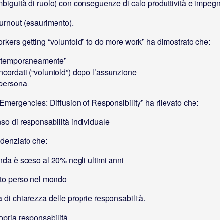
biguità di ruolo) con conseguenze di calo produttività e impeg
l burnout (esaurimento).
rkers getting “voluntold” to do more work” ha dimostrato che:
contemporaneamente”
oncordati (“voluntold”) dopo l’assunzione
 persona.
Emergencies: Diffusion of Responsibility” ha rilevato che:
nso di responsabilità individuale
idenziato che:
enda è sceso al 20% negli ultimi anni
ndato perso nel mondo
 di chiarezza delle proprie responsabilità.
opria responsabilità.