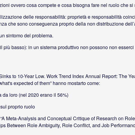
nzioni ovvero cosa compete e cosa bisogna fare nel ruolo che si 
alizzazione delle responsabilità: proprietà e responsabilità coin
denza che sono conseguenza proprio della non distribuzione dell
 un sintomo del problema.
 il più basso): in un sistema produttivo non possono non esserci 
inks to 10-Year Low. Work Trend Index Annual Report: The Year 
 what's expected of them” hanno mostarto come:
a da loro (nel 2020 erano il 56%)
sul proprio ruolo
n “A Meta-Analysis and Conceptual Critique of Research on Role
hips Between Role Ambiguity, Role Conflict, and Job Performanc