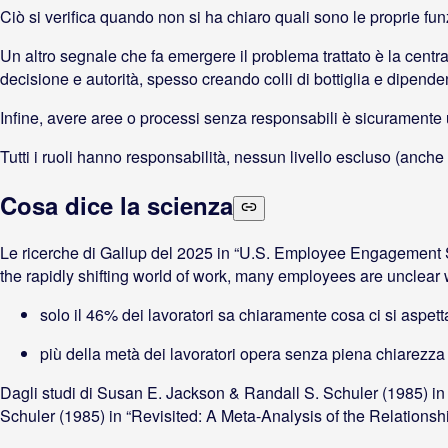
Ciò si verifica quando non si ha chiaro quali sono le proprie fu
Un altro segnale che fa emergere il problema trattato è la centr
decisione e autorità, spesso creando colli di bottiglia e dipen
Infine, avere aree o processi senza responsabili è sicuramente
Tutti i ruoli hanno responsabilità, nessun livello escluso (anche
Cosa dice la scienza
Le ricerche di Gallup del 2025 in “U.S. Employee Engagement S
the rapidly shifting world of work, many employees are unclear
solo il 46% dei lavoratori sa chiaramente cosa ci si aspett
più della metà dei lavoratori opera senza piena chiarezza 
Dagli studi di Susan E. Jackson & Randall S. Schuler (1985) i
Schuler (1985) in “Revisited: A Meta-Analysis of the Relations