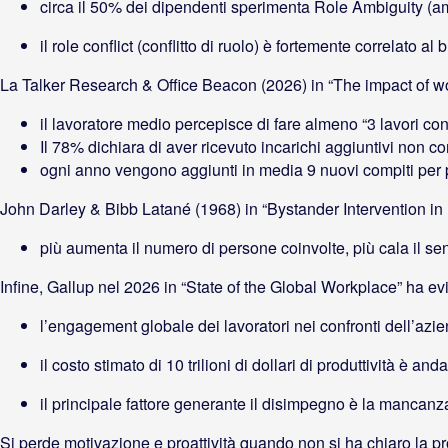
circa il 50% dei dipendenti sperimenta Role Ambiguity (am
il role conflict (conflitto di ruolo) è fortemente correlato a
La Talker Research & Office Beacon (2026) in “The impact of wo
il lavoratore medio percepisce di fare almeno “3 lavori 
Il 78% dichiara di aver ricevuto incarichi aggiuntivi non c
ogni anno vengono aggiunti in media 9 nuovi compiti per
John Darley & Bibb Latané (1968) in “Bystander Intervention in 
più aumenta il numero di persone coinvolte, più cala il se
Infine, Gallup nel 2026 in “State of the Global Workplace” ha ev
l’engagement globale dei lavoratori nei confronti dell’azi
il costo stimato di 10 trilioni di dollari di produttività è a
il principale fattore generante il disimpegno è la mancanza
Si perde motivazione e proattività quando non si ha chiaro la pr