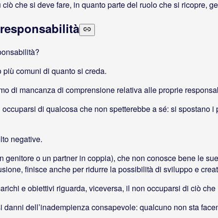
ciò che si deve fare, in quanto parte del ruolo che si ricopre, gen
responsabilità
ponsabilità?
o più comuni di quanto si creda.
ntomo di mancanza di comprensione relativa alle proprie responsab
ccuparsi di qualcosa che non spetterebbe a sé: si spostano i pro
lto negative.
nitore o un partner in coppia), che non conosce bene le sue res
nfusione, finisce anche per ridurre la possibilità di sviluppo e creat
arichi e obiettivi riguarda, viceversa, il non occuparsi di ciò c
si danni dell’inadempienza consapevole: qualcuno non sta face