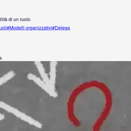
lità di un ruolo
oli
#
Modelli organizzativi
#
Delega
a