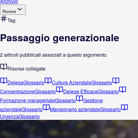
Archivio
Risorse
Tag
Passaggio generazionale
2
articoli pubblicati associati a questo argomento.
Risorse collegate
Delega
Glossario
Cultura Aziendale
Glossario
Concentrazione
Glossario
Delega Efficace
Glossario
Formazione manageriale
Glossario
Gestione
aziendale
Glossario
Mansionario aziendale
Glossario
Urgenza
Glossario