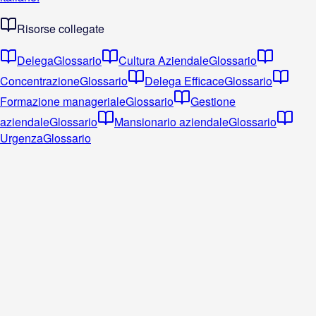
Risorse collegate
Delega
Glossario
Cultura Aziendale
Glossario
Concentrazione
Glossario
Delega Efficace
Glossario
Formazione manageriale
Glossario
Gestione
aziendale
Glossario
Mansionario aziendale
Glossario
Urgenza
Glossario