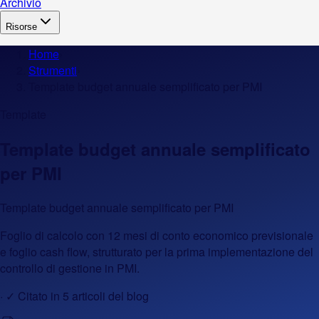
Archivio
Risorse
Home
›
Strumenti
›
Template budget annuale semplificato per PMI
Template
Template budget annuale semplificato
per PMI
Template budget annuale semplificato per PMI
Foglio di calcolo con 12 mesi di conto economico previsionale
e foglio cash flow, strutturato per la prima implementazione del
controllo di gestione in PMI.
· ✓ Citato in
5
articoli del blog