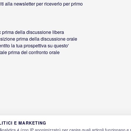
ti alla newsletter per riceverlo per primo
c prima della discussione libera
posizione prima della discussione orale
tito la tua prospettiva su questo'
ale prima del confronto orale
ITICI E MARKETING
alytics 4 (con IP anonimizzato) per capire quali articoli funzionano e m