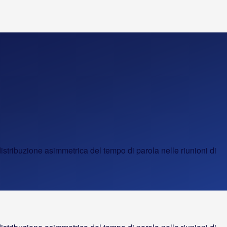
distribuzione asimmetrica del tempo di parola nelle riunioni di