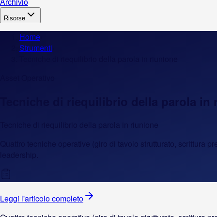
Archivio
Risorse
Home
›
Strumenti
›
Tecniche di riequilibrio della parola in riunione
Asset Operativo
Tecniche di riequilibrio della parola in
Tecniche di riequilibrio della parola in riunione
Quattro tecniche operative (giro di tavolo strutturato, scrittura
leadership.
Leggi l'articolo completo