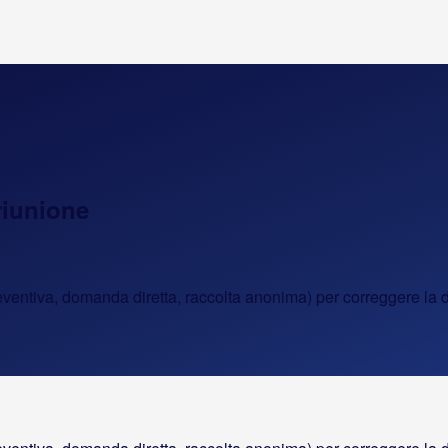
 riunione
 preventiva, domanda diretta, raccolta anonima) per correggere la 