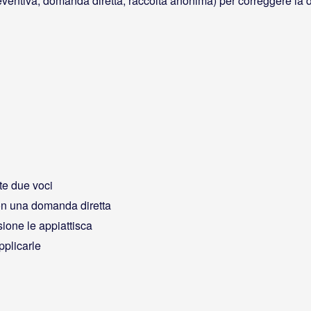
 preventiva, domanda diretta, raccolta anonima) per correggere la 
ite due voci
on una domanda diretta
sione le appiattisca
pplicarle