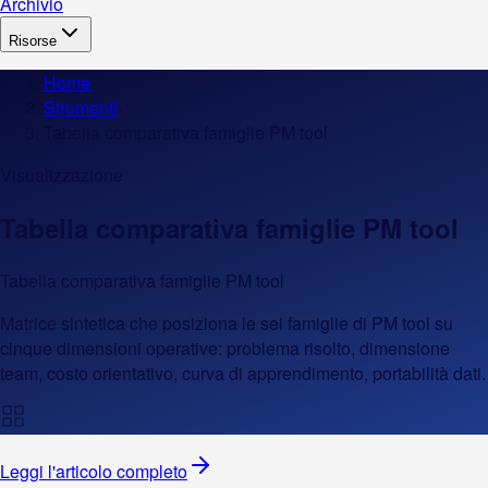
Archivio
Risorse
Home
›
Strumenti
›
Tabella comparativa famiglie PM tool
Visualizzazione
Tabella comparativa famiglie PM tool
Tabella comparativa famiglie PM tool
Matrice sintetica che posiziona le sei famiglie di PM tool su
cinque dimensioni operative: problema risolto, dimensione
team, costo orientativo, curva di apprendimento, portabilità dati.
Leggi l'articolo completo